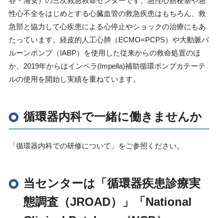
谷・浦安）の三次救急救命センターです。急性心筋梗塞や急
性心不全をはじめとする心臓血管の救急疾患はもちろん、救
急部と協力して心疾患による心停止やショックの治療にもあ
たっています。経皮的人工心肺（
ECMO=PCPS
）や大動脈バ
ルーンポンプ（
IABP
）を使用した従来からの救命処置のほ
か、
2019
年からはインペラ
(Impella)
補助循環ポンプカテーテ
ルの使用を開始し実績を重ねています。
循環器内科で一緒に働きませんか
「循環器内科での研修について」をご参照ください。
当センターは「循環器疾患診療実
態調査（JROAD）」「National