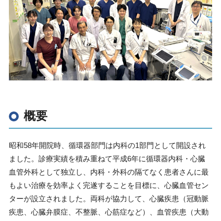
概要
昭和
58
年開院時、循環器部門は内科の
1
部門として開設され
ました。診療実績を積み重ねて平成
6
年に循環器内科・心臓
血管外科として独立し、内科・外科の隔てなく患者さんに最
もよい治療を効率よく完遂することを目標に、心臓血管セン
ターが設立されました。両科が協力して、心臓疾患（冠動脈
疾患、心臓弁膜症、不整脈、心筋症など）、血管疾患（大動