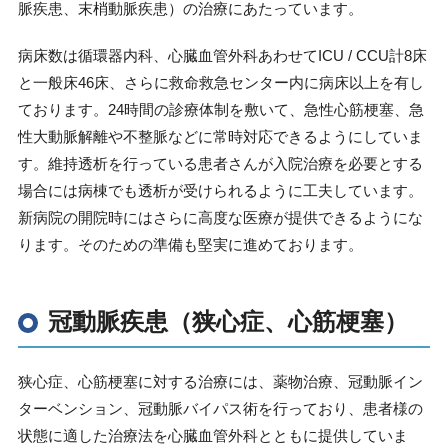
脈疾患、末梢動脈疾患）の治療にあたっています。
病床数は循環器内科、心臓血管外科あわせて
ICU / CCU
計
8
床
と一般床
46
床、さらに救命救急センター内に病床以上を有し
ております。
24
時間の診療体制を敷いて、急性心筋梗塞、急
性大動脈解離や不整脈などに常時対応できるようにしていま
す。維持透析を行っている患者さんが入院治療を必要とする
場合には病棟でも透析が受けられるように工夫しています。
新病院の開院時にはさらに高度な医療が提供できるようにな
ります。そのための準備も堅実に進めております。
冠動脈疾患（狭心症、心筋梗塞）
狭心症、心筋梗塞に対する治療には、薬物治療、冠動脈イン
ターベンション、冠動脈バイパス術を行っており、患者様の
状態に適した治療法を心臓血管外科とともに提供していま