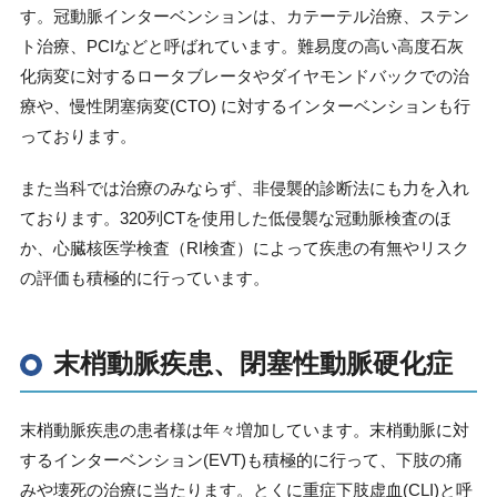
す。冠動脈インターベンションは、カテーテル治療、ステン
ト治療、
PCI
などと呼ばれています。難易度の高い高度石灰
化病変に対するロータブレータやダイヤモンドバックでの治
療や、慢性閉塞病変
(CTO)
に対するインターベンションも行
っております。
また当科では治療のみならず、非侵襲的診断法にも力を入れ
ております。
320
列
CT
を使用した低侵襲な冠動脈検査のほ
か、心臓核医学検査（
RI
検査）によって疾患の有無やリスク
の評価も積極的に行っています。
末梢動脈疾患、閉塞性動脈硬化症
末梢動脈疾患の患者様は年々増加しています。末梢動脈に対
するインターベンション
(EVT)
も積極的に行って、下肢の痛
みや壊死の治療に当たります。とくに重症下肢虚血
(CLI)
と呼