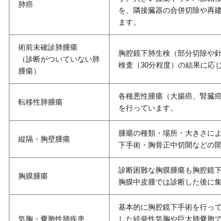
肺癌
を、隣接臓器の合併切除や再
ます。
術前未確診肺腫瘍
胸腔鏡下肺生検（部分切除や
（診断がついていない肺
検査（
30
分程度）の結果に応
腫瘍）
各種悪性腫瘍（大腸癌、腎臓
転移性肺腫瘍
を行っています。
腫瘍の種類・場所・大きさに
縦隔・胸壁腫瘍
下手術・胸骨正中切開などの
診断困難な胸膜腫瘍も胸腔鏡
胸膜腫瘍
胸膜中皮腫では診断した後に
基本的に胸腔鏡下手術を行っ
気胸・嚢胞性肺疾患
した続発性気胸や巨大肺嚢胞