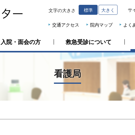
サ
標準
大きく
文字の大きさ
交通アクセス
院内マップ
よく
入院・面会の方
救急受診について
看護局