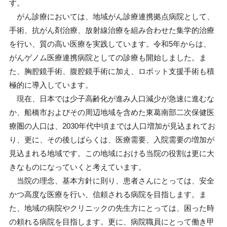
す。
がん診療においては、地域がん診療連携拠点病院として、
手術、抗がん剤治療、放射線治療を組み合わせた集学的治療
を行い、質の高い医療を実践しています。令和
5
年からは、
がんゲノム医療連携病院としての診療も開始しました。ま
た、胸腔鏡手術、腹腔鏡手術に加え、ロボット支援手術も積
極的に導入しています。
現在、日本では少子高齢化が進み人口減少が急速に進むな
か、船橋市およびその周辺地域を含めた東葛南部二次保健医
療圏の人口は、
2030
年代中頃までは人口増加が見込まれてお
り、更に、その後しばらくは、医療需要、入院需要の増加が
見込まれる地域です。この地域における当院の役割は更に大
きなものになっていくと考えています。
当院の理念、基本方針に則り、患者さんにとっては、安全
かつ高度な医療を行い、信頼される病院を目指します。ま
た、地域の病院やクリニックの先生方にとっては、困った時
の頼れる病院を目指します。更に、病院職員にとって働き甲