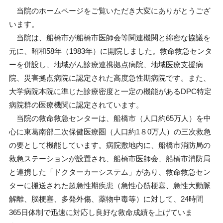
当院のホームページをご覧いただき大変にありがとうござ
います。
当院は、船橋市が船橋市医師会等関連機関と綿密な協議を
元に、昭和
58
年（
1983
年）に開院しました。救命救急センタ
ーを併設し、地域がん診療連携拠点病院、地域医療支援病
院、災害拠点病院に認定された高度急性期病院です。また、
大学病院本院に準じた診療密度と一定の機能がある
DPC
特定
病院群の医療機関に認定されています。
当院の救命救急センターは、船橋市（人口約
65
万人）を中
心に東葛南部二次保健医療圏（人口約
1
８
0
万人）の三次救急
の要として機能しています。病院敷地内に、船橋市消防局の
救急ステーションが設置され、船橋市医師会、船橋市消防局
と連携した「ドクターカーシステム」があり、救命救急セン
ターに搬送された超急性期疾患（急性心筋梗塞、急性大動脈
解離、脳梗塞、多発外傷、薬物中毒等）に対して、
24
時間
365
日体制で迅速に対応し良好な救命成績を上げていま