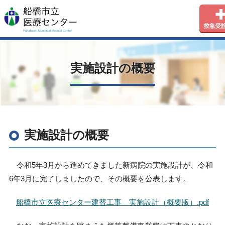
実施設計の概要
実施設計の概要
令和
5
年
3
月から進めてきました新病院の実施設計が、令和
6
年
3
月に完了しましたので、その概要を公表します。
船橋市立医療センター建替工事 実施設計（概要版）.pdf