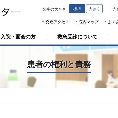
サ
標準
大きく
文字の大きさ
交通アクセス
院内マップ
よく
入院・面会の方
救急受診について
患者の権利と責務