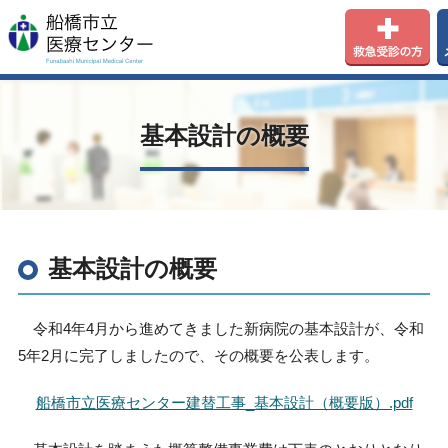
基本設計の概要
基本設計の概要
令和
4
年
4
月から進めてきました新病院の基本設計が、令和
5
年
2
月に完了しましたので、その概要を公表します。
船橋市立医療センター建替工事_基本設計（概要版）.pdf